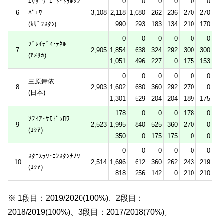
ｴﾘｻﾞｳﾞｪｰﾄ･ﾄｩﾙｼﾝ
0
0
0
0
0
0
6
ﾊﾞｴﾜ
3,108
2,118
1,080
262
236
270
270
(ｶｻﾞﾌｽﾀﾝ)
990
293
183
134
210
170
0
0
0
0
0
0
ﾌﾞﾚｲﾃﾞｨ･ﾃﾈﾙ
7
2,905
1,854
638
324
292
300
300
(ｱﾒﾘｶ)
1,051
496
227
0
175
153
0
0
0
0
0
0
三原舞依
8
2,903
1,602
680
360
292
270
0
(日本)
1,301
529
204
204
189
175
178
0
0
0
178
0
ｿﾌｨｱ･ｻﾓﾄﾞｩﾛﾜ
9
2,523
1,995
840
525
360
270
0
(ﾛｼｱ)
350
0
175
175
0
0
0
0
0
0
0
0
ｽﾀﾆｽﾗﾜ･ｺﾝｽﾀﾝﾁﾉﾜ
10
2,514
1,696
612
360
262
243
219
(ﾛｼｱ)
818
256
142
0
210
210
※ 1段目：2019/2020(100%)、2段目：
2018/2019(100%)、3段目：2017/2018(70%)。