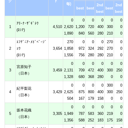
ク
ト
毎)
2nd
2nd
best
best
best
best
best
0
0
0
0
0
0
ｱﾘｰﾅ･ｻﾞｷﾞﾄﾜ
1
4,510
2,620
1,200
720
400
300
0
(ﾛｼｱ)
1,890
840
560
280
210
0
ｴﾌｹﾞﾆｱ･ﾒﾄﾞﾍﾞｰｼﾞ
270
0
0
0
270
0
2
ｪﾜ
3,654
1,858
972
324
292
270
0
(ﾛｼｱ)
1,556
756
280
280
210
0
0
0
0
0
0
0
宮原知子
3
3,459
2,131
709
472
400
300
250
（日本）
1,328
680
368
280
0
0
0
0
0
0
300
0
紀平梨花
4
3,429
2,625
875
800
400
300
250
（日本）
504
167
179
158
0
0
0
0
0
0
0
0
坂本花織
5
3,305
1,949
787
583
360
219
0
（日本）
1,356
588
252
183
175
158