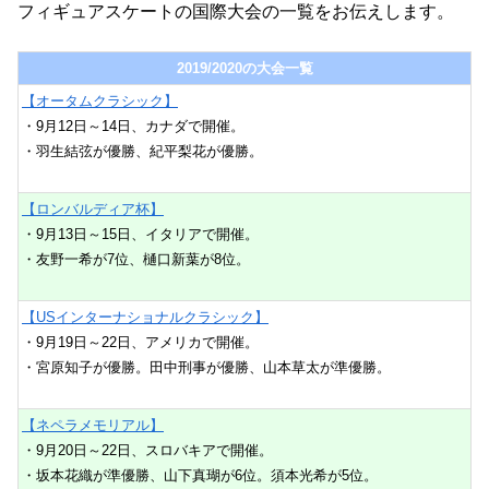
フィギュアスケートの国際大会の一覧をお伝えします。
2019/2020の大会一覧
【オータムクラシック】
・9月12日～14日、カナダで開催。
・羽生結弦が優勝、紀平梨花が優勝。
【ロンバルディア杯】
・9月13日～15日、イタリアで開催。
・友野一希が7位、樋口新葉が8位。
【USインターナショナルクラシック】
・9月19日～22日、アメリカで開催。
・宮原知子が優勝。田中刑事が優勝、山本草太が準優勝。
【ネペラメモリアル】
・9月20日～22日、スロバキアで開催。
・坂本花織が準優勝、山下真瑚が6位。須本光希が5位。