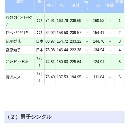
選手
国
順位
ｼｮｰ
ｼｮｰﾄ
ﾌﾘｰ
合計
ﾌﾘｰ
合計
ﾄ
ｱﾚｸｻﾝﾄﾞﾗ･ﾄｩﾙｿ
ﾛｼｱ
74.91
163.78
238.69
－
160.53
－
1
ﾜ
ｱﾘｰﾅ･ｻﾞｷﾞﾄﾜ
ﾛｼｱ
82.92
158.50
239.57
－
154.41
－
2
紀平梨花
日本
83.97
154.72
233.12
－
144.76
－
3
宮原知子
日本
76.08
146.44
222.38
－
134.94
－
4
ｱﾒﾘ
ﾌﾞﾚｲﾃﾞｨ･ﾃﾈﾙ
74.81
150.83
225.64
－
124.91
－
5
ｶ
ｱﾒﾘ
長洲未来
73.40
137.53
194.95
－
111.04
－
6
ｶ
（２）男子シングル