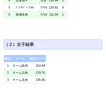
4
宮原知子
日本
134.94
2
5
ﾌﾞﾚｲﾃﾞｨ･ﾃﾈﾙ
ｱﾒﾘｶ
124.91
4
6
長洲未来
ｱﾒﾘｶ
111.04
1
（２）女子結果
順位
チーム
合計スコア
1
チーム欧州
314.94
2
チーム日本
279.70
3
チーム北米
235.95