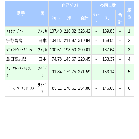
自己ﾍﾞｽﾄ
今回点数
順
選手
国
ｼｮｰ
合
位
ｼｮｰﾄ
ﾌﾘｰ
合計
ﾌﾘｰ
ﾄ
計
ﾈｲｻﾝ･ﾁｪﾝ
ｱﾒﾘｶ
107.40
216.02
323.42
－
189.83
－
1
宇野昌磨
日本
104.87
214.97
319.84
－
169.09
－
2
ｳﾞｨﾝｾﾝﾄ･ｼﾞｮｳ
ｱﾒﾘｶ
100.51
198.50
299.01
－
167.64
－
3
島田高志郎
日本
74.78
145.67
220.45
－
153.37
－
4
ﾊﾋﾞｴﾙ･ﾌｪﾙﾅﾝﾃﾞ
ｽﾍﾟｲ
91.84
179.75
271.59
－
153.14
－
5
ｽ
ﾝ
ﾗﾄﾋﾞ
ﾃﾞﾆｽ･ｳﾞｧｼﾘｴﾌｽ
85.11
170.61
254.86
－
146.65
－
6
ｱ