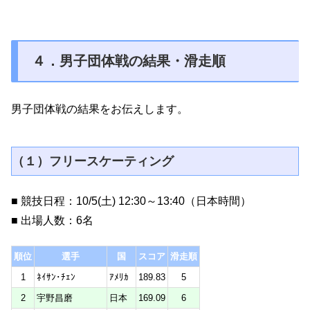
４．男子団体戦の結果・滑走順
男子団体戦の結果をお伝えします。
（１）フリースケーティング
■ 競技日程：10/5(土) 12:30～13:40（日本時間）
■ 出場人数：6名
順位
選手
国
スコア
滑走順
1
ﾈｲｻﾝ･ﾁｪﾝ
ｱﾒﾘｶ
189.83
5
2
宇野昌磨
日本
169.09
6