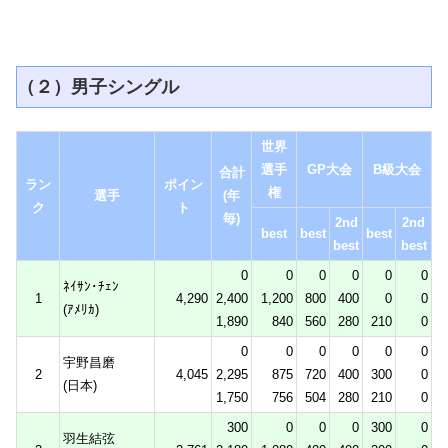
（２）男子シングル
世界
選手
GP大会
B級大会
合計
ラン
ポイン
権
選手
(年
ク
ト
毎)
2nd
2nd
best
best
best
best
best
0
0
0
0
0
0
ﾈｲｻﾝ･ﾁｪﾝ
1
4,290
2,400
1,200
800
400
0
0
(ｱﾒﾘｶ)
1,890
840
560
280
210
0
0
0
0
0
0
0
宇野昌磨
2
4,045
2,295
875
720
400
300
0
(日本)
1,750
756
504
280
210
0
300
0
0
0
300
0
羽生結弦