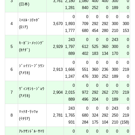
3
3,761
2,180
1,080
400
400
300
0
(日本)
1,281
840
252
0
189
0
0
0
0
0
0
0
ﾐﾊｴﾙ･ｺﾘｬﾀﾞ
4
3,670
1,893
709
292
292
300
300
(ﾛｼｱ)
1,777
680
454
280
210
153
243
0
0
0
243
0
ｷｰｶﾞﾝ･ﾒｯｼﾝｸﾞ
5
2,929
1,797
612
525
360
300
0
(ｶﾅﾀﾞ)
889
402
183
134
170
0
0
0
0
0
0
0
ｼﾞｪｲｿﾝ･ﾌﾞﾗｳﾝ
6
2,913
1,666
551
360
236
300
219
(ｱﾒﾘｶ)
1,247
476
330
252
189
0
0
0
0
0
0
0
ｳﾞｨﾝｾﾝﾄ･ｼﾞｮｳ
7
2,904
2,015
972
292
262
270
219
(ｱﾒﾘｶ)
889
496
204
0
189
0
243
0
0
0
243
0
ﾏｯﾃｵ･ﾘｯﾂｫ
8
2,781
1,765
680
324
292
250
219
(ｲﾀﾘｱ)
931
284
175
104
210
(158)
ｱﾚｸｻﾝﾄﾞﾙ･ｻﾏﾘ
0
0
0
0
0
0