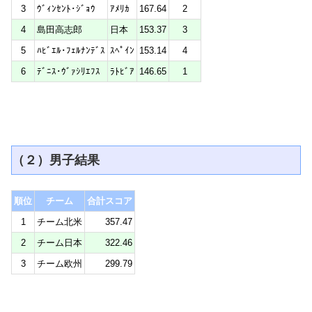
3
ｳﾞｨﾝｾﾝﾄ･ｼﾞｮｳ
ｱﾒﾘｶ
167.64
2
4
島田高志郎
日本
153.37
3
5
ﾊﾋﾞｴﾙ･ﾌｪﾙﾅﾝﾃﾞｽ
ｽﾍﾟｲﾝ
153.14
4
6
ﾃﾞﾆｽ･ｳﾞｧｼﾘｴﾌｽ
ﾗﾄﾋﾞｱ
146.65
1
（２）男子結果
順位
チーム
合計スコア
1
チーム北米
357.47
2
チーム日本
322.46
3
チーム欧州
299.79