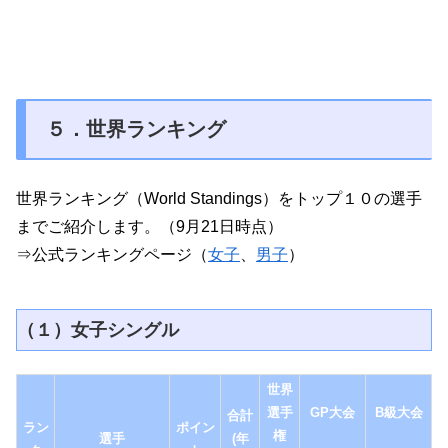
５．世界ランキング
世界ランキング（World Standings）をトップ１０の選手
までご紹介します。（9月21日時点）
⇒公式ランキングページ（
女子
、
男子
）
（１）女子シングル
世界
選手
GP大会
B級大会
合計
ラン
ポイン
権
選手
(年