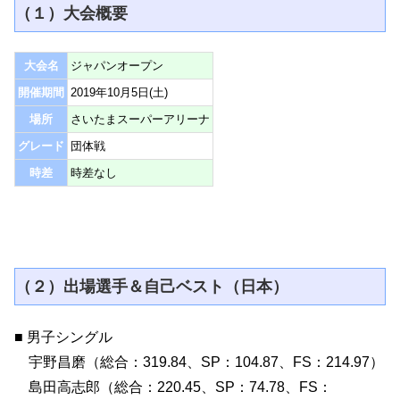
（１）大会概要
大会名
ジャパンオープン
開催期間
2019年10月5日(土)
場所
さいたまスーパーアリーナ
グレード
団体戦
時差
時差なし
（２）出場選手＆自己ベスト（日本）
■ 男子シングル
宇野昌磨（総合：319.84、SP：104.87、FS：214.97）
島田高志郎（総合：220.45、SP：74.78、FS：