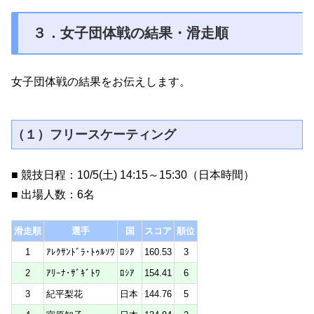
３．女子団体戦の結果・滑走順
女子団体戦の結果をお伝えします。
（１）フリースケーティング
■ 競技日程：10/5(土) 14:15～15:30（日本時間）
■ 出場人数：6名
滑走順
選手
国
スコア
順位
1
ｱﾚｸｻﾝﾄﾞﾗ･ﾄｩﾙｿﾜ
ﾛｼｱ
160.53
3
2
ｱﾘｰﾅ･ｻﾞｷﾞﾄﾜ
ﾛｼｱ
154.41
6
3
紀平梨花
日本
144.76
5