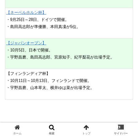
【ネーベルホルン杯】
・9月25日～28日、ドイツで開催。
・島田高志郎が準優勝、本田真凜が5位。
【ジャパンオープン】
・10月5日、日本で開催。
・宇野昌磨、島田高志郎、宮原知子、紀平梨花が出場予定。
【フィンランディア杯】
・10月11日～10月13日、フィンランドで開催。
・宇野昌磨、山本草太、横井ゆは菜が出場予定。
ホーム
検索
トップ
サイドバー
フィギュアスケート