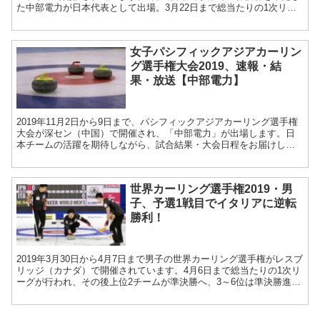
た中部電力が日本代表として出場。3月22日まで総当たりの1次リー
グが行われ、その後上位2チームが準決勝へ、3～...
女子パシフィックアジアカーリン
グ選手権大会2019、速報・結
果・放送【中部電力】
2019年11月2日から9日まで、パシフィックアジアカーリング選手権
大会が深セン（中国）で開催され、「中部電力」が出場します。日
本チームの活躍を期待しながら、試合結果・大会日程をお届けしま
す。 ■ 11月9日(土) パシフィックアジア...
世界カーリング選手権2019・男
子、予選1戦目でイタリアに逆転
勝利！
2019年3月30日から4月7日まで男子の世界カーリング選手権がレスブ
リッジ（カナダ）で開催されています。4月6日まで総当たりの1次リ
ーグが行われ、その後上位2チームが準決勝へ、3～6位は準決勝進出
を懸けたプレーオフに進みます。 3月3...