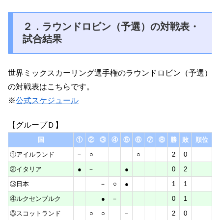
２．ラウンドロビン（予選）の対戦表・
試合結果
世界ミックスカーリング選手権のラウンドロビン（予選）
の対戦表はこちらです。
※
公式スケジュール
【グループＤ】
国
①
②
③
④
⑤
⑥
⑦
⑧
勝
敗
順位
①アイルランド
－
○
○
2
0
②イタリア
●
－
●
0
2
③日本
－
○
●
1
1
④ルクセンブルク
●
－
0
1
⑤スコットランド
○
○
－
2
0