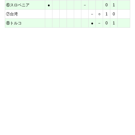
⑥スロベニア
●
－
0
1
⑦台湾
－
○
1
0
⑧トルコ
●
－
0
1