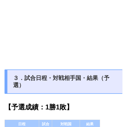
３．試合日程・対戦相手国・結果（予
選）
【予選成績：1勝1敗】
日程
試合
対戦国
結果