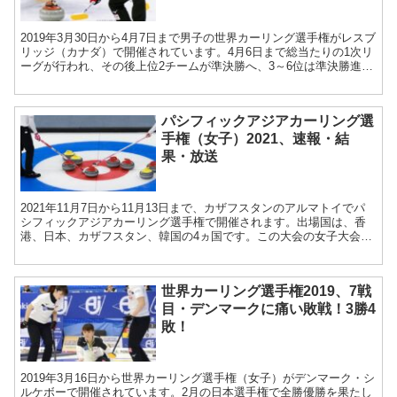
2019年3月30日から4月7日まで男子の世界カーリング選手権がレスブ
リッジ（カナダ）で開催されています。4月6日まで総当たりの1次リ
ーグが行われ、その後上位2チームが準決勝へ、3～6位は準決勝進出
を懸けたプレーオフに進みます。 4月3...
パシフィックアジアカーリング選
手権（女子）2021、速報・結
果・放送
2021年11月7日から11月13日まで、カザフスタンのアルマトイでパ
シフィックアジアカーリング選手権で開催されます。出場国は、香
港、日本、カザフスタン、韓国の4ヵ国です。この大会の女子大会の
1位と2位の国または地域は2022年世界女子カー...
世界カーリング選手権2019、7戦
目・デンマークに痛い敗戦！3勝4
敗！
2019年3月16日から世界カーリング選手権（女子）がデンマーク・シ
ルケボーで開催されています。2月の日本選手権で全勝優勝を果たし