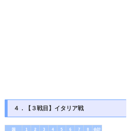
４．【３戦目】イタリア戦
国
1
2
3
4
5
6
7
8
合計