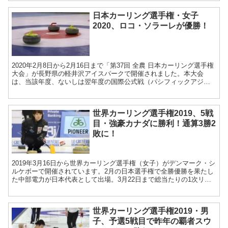
日本カーリング選手権・女子
2020、ロコ・ソラーレが優勝！
2020年2月8日から2月16日まで「第37回 全農 日本カーリング選手権
大会」が長野県の軽井沢アイスパークで開催されました。本大会
は、当該年度、ないしは翌年度の国際公式戦（パシフィックアジア
カーリング選手権、世界カーリング選手権、冬季オリ...
世界カーリング選手権2019、5戦
目・強豪カナダに勝利！通算3勝2
敗に！
2019年3月16日から世界カーリング選手権（女子）がデンマーク・シ
ルケボーで開催されています。2月の日本選手権で全勝優勝を果たし
た中部電力が日本代表として出場。3月22日まで総当たりの1次リー
グが行われ、その後上位2チームが準決勝へ、3～...
世界カーリング選手権2019・男
子、予選5戦目で昨年の覇者スウ