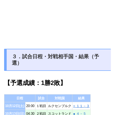
３．試合日程・対戦相手国・結果（予
選）
【予選成績：1勝2敗】
日程
試合
対戦国
結果
10月12日(土)
20:00
１戦目
ルクセンブルク
○ １１－３
10月13日(日)
04:30
２戦目
スコットランド
● ４－５