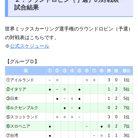
試合結果
世界ミックスカーリング選手権のラウンドロビン（予選）
の対戦表はこちらです。
※
公式スケジュール
【グループＤ】
国
①
②
③
④
⑤
⑥
⑦
⑧
勝
敗
順位
①アイルランド
－
○
○
○
3
0
1位
②イタリア
●
－
○
●
1
2
5位
③日本
●
－
○
●
1
2
5位
④ルクセンブルク
●
－
●
0
2
7位
⑤スコットランド
○
○
○
－
3
0
1位
⑥スロベニア
●
－
●
0
2
7位
⑦台湾
●
－
○
1
1
3位