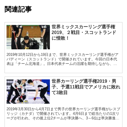
関連記事
世界ミックスカーリング選手権
2019、２戦目・スコットランド
に惜敗！
2019年10月12日から19日まで、世界ミックスカーリング選手権がア
バディーン（スコットランド）で開催されています。今回の日本代
表は「チーム北海道」。日本代表チームの活躍を期待しながら、試
合結果・大会日程をお届けします。 世界ミックス...
世界カーリング選手権2019・男
子、予選11戦目でアメリカに敗れ
て3敗目
2019年3月30日から4月7日まで男子の世界カーリング選手権がレスブ
リッジ（カナダ）で開催されています。4月6日まで総当たりの1次リ
ーグが行われ、その後上位2チームが準決勝へ、3～6位は準決勝進出
を懸けたプレーオフに進みます。 4月5...