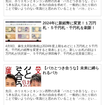
先日、ホリエモンとキンコン西野の共著「バカとつき合うな」とい
う本を読んでみました。本当の自由を求めて、一般的に当たり前の
ことで疑いようのない常識だと思われていることを「バカ」という
言葉を使って「これ間違違っているんじゃない？」と問い掛けを
し...
2024年に新紙幣に変更！１万円
札・５千円札・千円札を刷新！
4月9日、麻生太郎財務相は2024年度上期をめどに１万円札と５千円
札、千円札の紙幣を変更すると発表しました。新しいお札の顔は１
万円札が渋沢栄一、５千円札が津田梅子、千円札が北里柴三郎とな
り、明治維新以降の日本の実業や女子教育、医学研究を切り...
【バカとつき合うな】未来に縛ら
れるバカ
先日、ホリエモンとキンコン西野の共著「バカとつき合うな」とい
う本を読んでみました。本当の自由を求めて、一般的に当たり前の
ことで疑いようのない常識だと思われていることを「バカ」という
言葉を使って「これ間違違っているんじゃない？」と問い掛けを