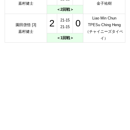
嘉村健士
金子祐樹
＜2回戦＞
Liao Min Chun
2
21-15
0
園田啓悟 [3]
TPESu Ching Heng
21-15
嘉村健士
（チャイニーズタイペ
＜1回戦＞
イ）