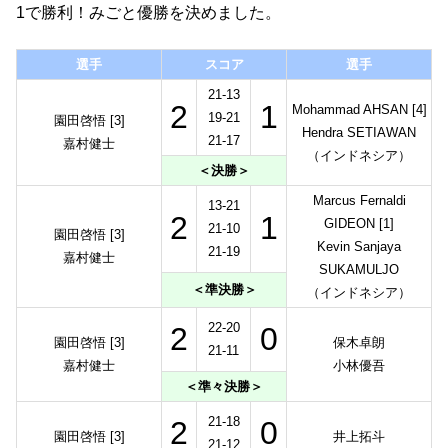
1で勝利！みごと優勝を決めました。
選手
スコア
選手
21-13
2
1
Mohammad AHSAN [4]
19-21
園田啓悟 [3]
Hendra SETIAWAN
21-17
嘉村健士
（インドネシア）
＜決勝＞
Marcus Fernaldi
13-21
2
1
GIDEON [1]
21-10
園田啓悟 [3]
Kevin Sanjaya
21-19
嘉村健士
SUKAMULJO
＜準決勝＞
（インドネシア）
22-20
2
0
園田啓悟 [3]
保木卓朗
21-11
嘉村健士
小林優吾
＜準々決勝＞
21-18
2
0
園田啓悟 [3]
井上拓斗
21-12