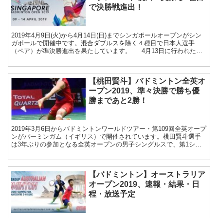
で決勝戦進出！
2019年4月9日(火)から4月14日(日)までシンガポールオープンがシン
ガポールで開催中です。混合ダブルスを除く４種目で日本人選手
（ペア）が準決勝進出を果たしています。 4月13日に行われた女
子シングルスの準決勝では、第2シードの奥原...
【桃田賢斗】バドミントン全英オ
ープン2019、準々決勝で勝ち優
勝まであと2勝！
2019年3月6日からバドミントンワールドツアー・第109回全英オープ
ンがバーミンガム（イギリス）で開催されています。桃田賢斗選手
は3年ぶりの参加となる全英オープンの男子シングルスで、第1シー
ドとして参戦しています。 3月8日に行われた...
【バドミントン】オーストラリア
オープン2019、速報・結果・日
程・放送予定