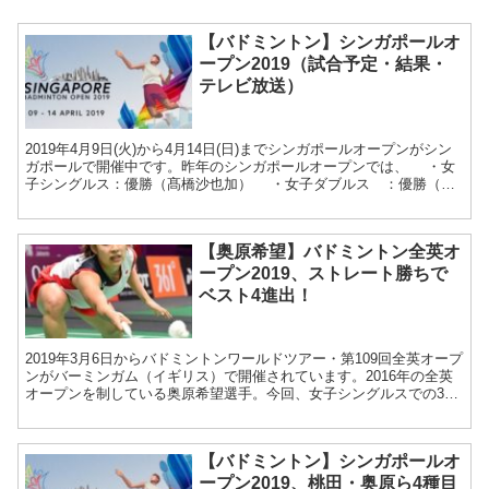
【バドミントン】シンガポールオ
ープン2019（試合予定・結果・
テレビ放送）
2019年4月9日(火)から4月14日(日)までシンガポールオープンがシン
ガポールで開催中です。昨年のシンガポールオープンでは、 ・女
子シングルス：優勝（髙橋沙也加） ・女子ダブルス ：優勝（櫻
本絢子・高畑祐紀子ペア）、準優勝（松山奈未...
【奥原希望】バドミントン全英オ
ープン2019、ストレート勝ちで
ベスト4進出！
2019年3月6日からバドミントンワールドツアー・第109回全英オープ
ンがバーミンガム（イギリス）で開催されています。2016年の全英
オープンを制している奥原希望選手。今回、女子シングルスでの3年
ぶりの優勝を狙い、第2シードとして参戦してい...
【バドミントン】シンガポールオ
ープン2019、桃田・奥原ら4種目