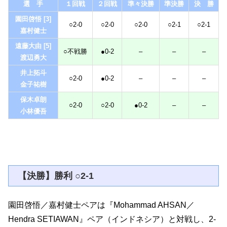
選 手
１回戦
２回戦
準々決勝
準決勝
決 勝
園田啓悟 [3]
○2-0
○2-0
○2-0
○2-1
○2-1
嘉村健士
遠藤大由 [5]
○不戦勝
●0-2
–
–
–
渡辺勇大
井上拓斗
○2-0
●0-2
–
–
–
金子祐樹
保木卓朗
○2-0
○2-0
●0-2
–
–
小林優吾
【決勝】勝利 ○2-1
園田啓悟／嘉村健士ペアは『Mohammad AHSAN／
Hendra SETIAWAN』ペア（インドネシア）と対戦し、2-