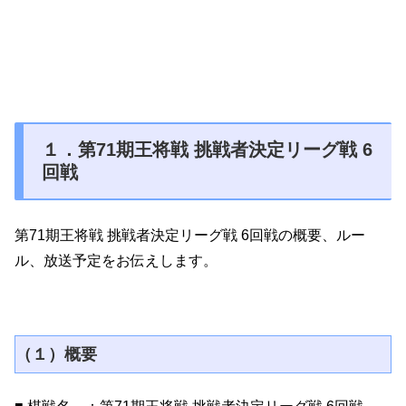
１．第71期王将戦 挑戦者決定リーグ戦 6
回戦
第71期王将戦 挑戦者決定リーグ戦 6回戦の概要、ルー
ル、放送予定をお伝えします。
（１）概要