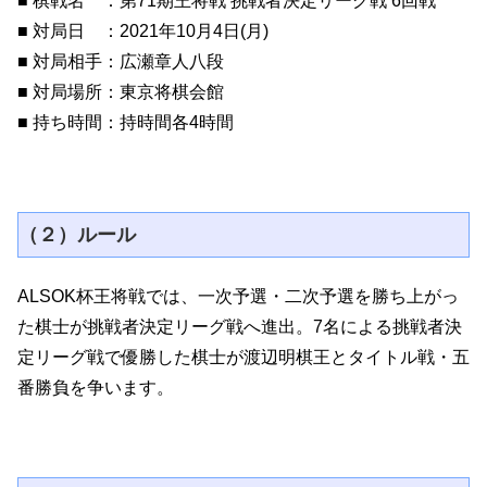
■ 棋戦名 ：第71期王将戦 挑戦者決定リーグ戦 6回戦
■ 対局日 ：2021年10月4日(月)
■ 対局相手：広瀬章人八段
■ 対局場所：東京将棋会館
■ 持ち時間：持時間各4時間
（２）ルール
ALSOK杯王将戦では、一次予選・二次予選を勝ち上がっ
た棋士が挑戦者決定リーグ戦へ進出。7名による挑戦者決
定リーグ戦で優勝した棋士が渡辺明棋王とタイトル戦・五
番勝負を争います。