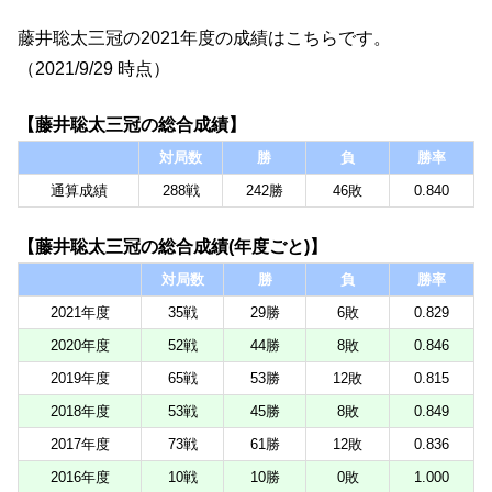
藤井聡太三冠の2021年度の成績はこちらです。
（2021/9/29 時点）
【藤井聡太三冠の総合成績】
対局数
勝
負
勝率
通算成績
288戦
242勝
46敗
0.840
【藤井聡太三冠の総合成績(年度ごと)】
対局数
勝
負
勝率
2021年度
35戦
29勝
6敗
0.829
2020年度
52戦
44勝
8敗
0.846
2019年度
65戦
53勝
12敗
0.815
2018年度
53戦
45勝
8敗
0.849
2017年度
73戦
61勝
12敗
0.836
2016年度
10戦
10勝
0敗
1.000