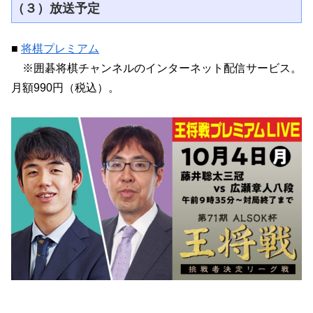
（３）放送予定
■
将棋プレミアム
※囲碁将棋チャンネルのインターネット配信サービス。
月額990円（税込）。