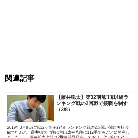
関連記事
【藤井聡太】第32期竜王戦4組ラ
ンキング戦の2回戦で接戦を制す
（3/8）
2019年3月8日に第32期竜王戦4組ランキング戦の2回戦が関西将棋会
館で行われ、藤井聡太七段は畠山成幸八段に112手でみごとに勝利し
ました。 藤井聡太七段は2期連続昇級をしており、2年前にいた6