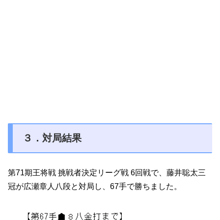
３．対局結果
第71期王将戦 挑戦者決定リーグ戦 6回戦で、藤井聡太三
冠が広瀬章人八段と対局し、67手で勝ちました。