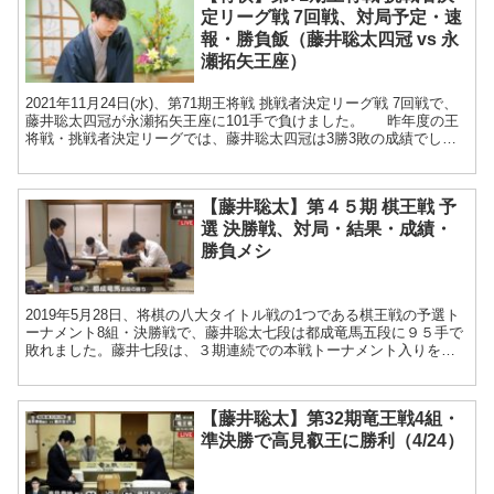
定リーグ戦 7回戦、対局予定・速
報・勝負飯（藤井聡太四冠 vs 永
瀬拓矢王座）
2021年11月24日(水)、第71期王将戦 挑戦者決定リーグ戦 7回戦で、
藤井聡太四冠が永瀬拓矢王座に101手で負けました。 昨年度の王
将戦・挑戦者決定リーグでは、藤井聡太四冠は3勝3敗の成績でし
た。今年度は挑戦者決定リーグ戦で優勝で...
【藤井聡太】第４５期 棋王戦 予
選 決勝戦、対局・結果・成績・
勝負メシ
2019年5月28日、将棋の八大タイトル戦の1つである棋王戦の予選ト
ーナメント8組・決勝戦で、藤井聡太七段は都成竜馬五段に９５手で
敗れました。藤井七段は、３期連続での本戦トーナメント入りを目
指していました。ちなみに現タイトル保持者は渡辺明二...
【藤井聡太】第32期竜王戦4組・
準決勝で高見叡王に勝利（4/24）