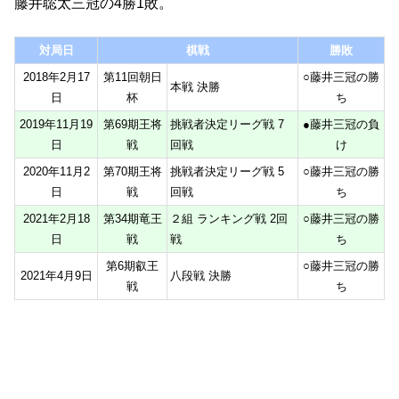
藤井聡太三冠の4勝1敗。
対局日
棋戦
勝敗
2018年2月17
第11回朝日
○藤井三冠の勝
本戦 決勝
日
杯
ち
2019年11月19
第69期王将
挑戦者決定リーグ戦 7
●藤井三冠の負
日
戦
回戦
け
2020年11月2
第70期王将
挑戦者決定リーグ戦 5
○藤井三冠の勝
日
戦
回戦
ち
2021年2月18
第34期竜王
２組 ランキング戦 2回
○藤井三冠の勝
日
戦
戦
ち
第6期叡王
○藤井三冠の勝
2021年4月9日
八段戦 決勝
戦
ち