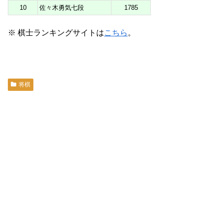
10
佐々木勇気七段
1785
※ 棋士ランキングサイトは
こちら
。
将棋