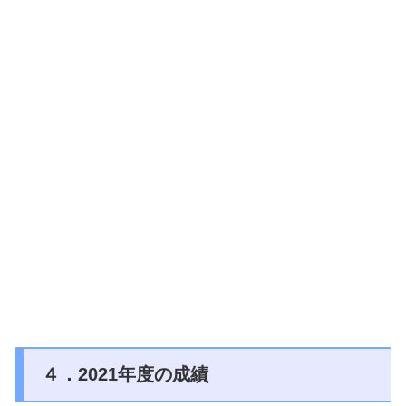
４．2021年度の成績