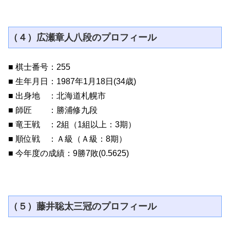
（４）広瀬章人八段のプロフィール
■ 棋士番号：255
■ 生年月日：1987年1月18日(34歳)
■ 出身地 ：北海道札幌市
■ 師匠 ：勝浦修九段
■ 竜王戦 ：2組（1組以上：3期）
■ 順位戦 ：Ａ級（Ａ級：8期）
■ 今年度の成績：9勝7敗(0.5625)
（５）藤井聡太三冠のプロフィール