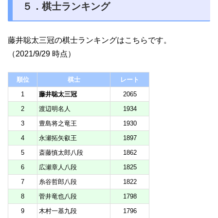
５．棋士ランキング
藤井聡太三冠の棋士ランキングはこちらです。
（2021/9/29 時点）
順位
棋士
レート
1
藤井聡太三冠
2065
2
渡辺明名人
1934
3
豊島将之竜王
1930
4
永瀬拓矢叡王
1897
5
斎藤慎太郎八段
1862
6
広瀬章人八段
1825
7
糸谷哲郎八段
1822
8
菅井竜也八段
1798
9
木村一基九段
1796