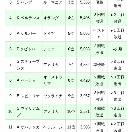
3
S.ハレプ
ルーマニア
3位
5,533
優勝
進出
３回戦
●２回戦
4
K.ベルテンス
オランダ
4位
5,405
敗退
敗退
ベスト
●１回戦
5
A.ケルバー
ドイツ
5位
5,095
８
敗退
３回戦
6
P.クビトバ
チェコ
6位
5,055
●欠場
敗退
S.スティーブ
○３回戦
7
アメリカ
7位
4,552
準優勝
ンス
進出
オーストラ
２回戦
○３回戦
8
A.バーティ
8位
4,420
リア
敗退
進出
３回戦
○３回戦
9
E.スビトリナ
ウクライナ
9位
3,967
敗退
進出
S.ウィリアム
４回戦
○３回戦
10
アメリカ
10位
3,521
ズ
敗退
進出
１回戦
●２回戦
11
A.サバレンカ
ベラルーシ
11位
3,505
敗退
敗退