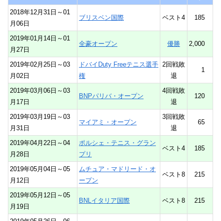
2018年12月31日～01
ブリスベン国際
ベスト4
185
月06日
2019年01月14日～01
全豪オープン
優勝
2,000
月27日
2019年02月25日～03
ドバイDuty Freeテニス選手
2回戦敗
1
月02日
権
退
2019年03月06日～03
4回戦敗
BNPパリバ・オープン
120
月17日
退
2019年03月19日～03
3回戦敗
マイアミ・オープン
65
月31日
退
2019年04月22日～04
ポルシェ・テニス・グラン
ベスト4
185
月28日
プリ
2019年05月04日～05
ムチュア・マドリード・オ
ベスト8
215
月12日
ープン
2019年05月12日～05
BNLイタリア国際
ベスト8
215
月19日