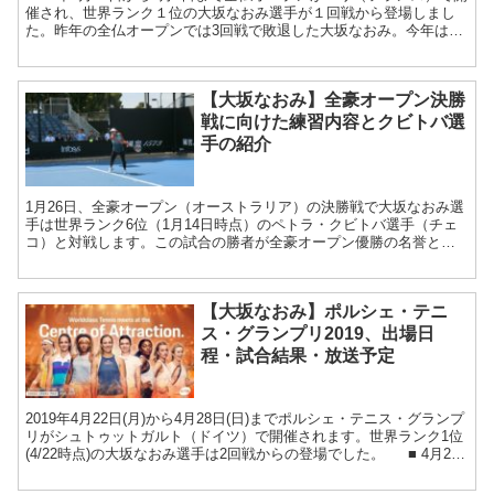
催され、世界ランク１位の大坂なおみ選手が１回戦から登場しまし
た。昨年の全仏オープンでは3回戦で敗退した大坂なおみ。今年は昨
年より良い成績を残せるかどうか注目しつつ、大会日...
【大坂なおみ】全豪オープン決勝
戦に向けた練習内容とクビトバ選
手の紹介
1月26日、全豪オープン（オーストラリア）の決勝戦で大坂なおみ選
手は世界ランク6位（1月14日時点）のペトラ・クビトバ選手（チェ
コ）と対戦します。この試合の勝者が全豪オープン優勝の名誉と世
界ランク1位の称号を手にします。決勝戦に向けた大坂選...
【大坂なおみ】ポルシェ・テニ
ス・グランプリ2019、出場日
程・試合結果・放送予定
2019年4月22日(月)から4月28日(日)までポルシェ・テニス・グランプ
リがシュトゥットガルト（ドイツ）で開催されます。世界ランク1位
(4/22時点)の大坂なおみ選手は2回戦からの登場でした。 ■ 4月27
日(土) ポルシェ・テニス...