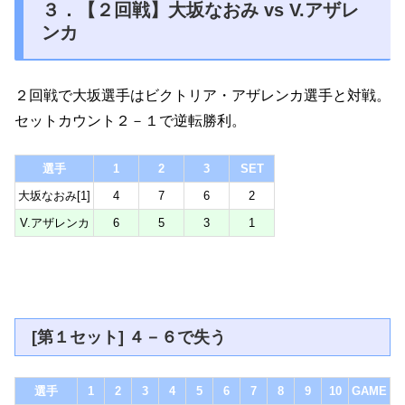
３．【２回戦】大坂なおみ vs V.アザレ
ンカ
２回戦で大坂選手はビクトリア・アザレンカ選手と対戦。
セットカウント２－１で逆転勝利。
選手
1
2
3
SET
大坂なおみ[1]
4
7
6
2
V.アザレンカ
6
5
3
1
[第１セット] ４－６で失う
選手
1
2
3
4
5
6
7
8
9
10
GAME