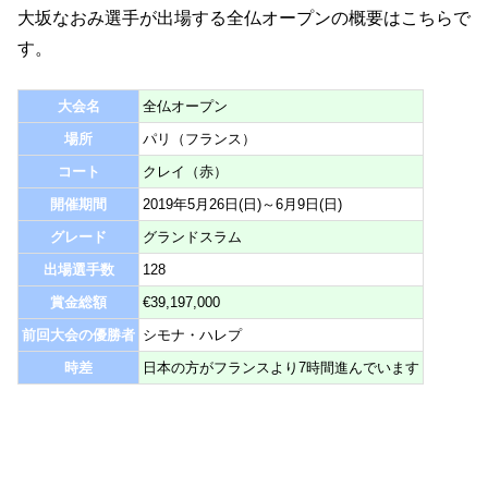
大坂なおみ選手が出場する全仏オープンの概要はこちらで
す。
大会名
全仏オープン
場所
パリ（フランス）
コート
クレイ（赤）
開催期間
2019年5月26日(日)～6月9日(日)
グレード
グランドスラム
出場選手数
128
賞金総額
€39,197,000
前回大会の優勝者
シモナ・ハレプ
時差
日本の方がフランスより7時間進んでいます