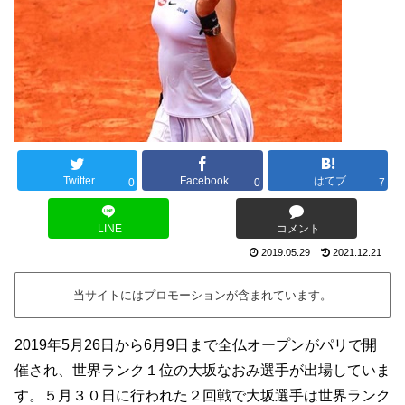
Twitter
Facebook
はてブ
0
0
7
LINE
コメント
2019.05.29
2021.12.21
当サイトにはプロモーションが含まれています。
2019年5月26日から6月9日まで全仏オープンがパリで開
催され、世界ランク１位の大坂なおみ選手が出場していま
す。５月３０日に行われた２回戦で大坂選手は世界ランク