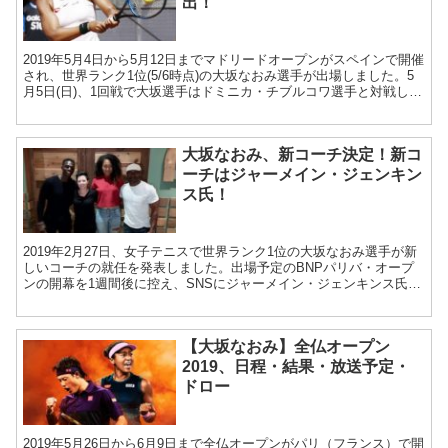
出！
2019年5月4日から5月12日までマドリードオープンがスペインで開催
され、世界ランク1位(5/6時点)の大坂なおみ選手が出場しました。5
月5日(日)、1回戦で大坂選手はドミニカ・チブルコワ選手と対戦し、
2-0のストレートで勝利しました。2...
大坂なおみ、新コーチ決定！新コ
ーチはジャーメイン・ジェンキン
ス氏！
2019年2月27日、女子テニスで世界ランク1位の大坂なおみ選手が新
しいコーチの就任を発表しました。出場予定のBNPパリバ・オープ
ンの開幕を1週間後に控え、SNSにジャーメイン・ジェンキンス氏と
の写真を投稿し、新コーチを紹介しました。 ...
【大坂なおみ】全仏オープン
2019、日程・結果・放送予定・
ドロー
2019年5月26日から6月9日まで全仏オープンがパリ（フランス）で開