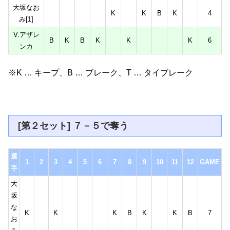
大坂なお
K
K
B
K
4
み[1]
V.アザレ
B
K
B
K
K
K
6
ンカ
※K … キープ、B … ブレーク、T … タイブレーク
[第２セット] ７－５で奪う
選
1
2
3
4
5
6
7
8
9
10
11
12
GAME
手
大
坂
な
K
K
K
B
K
K
B
7
お