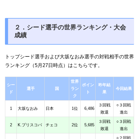
２．シード選手の世界ランキング・大会
成績
トップシード選手および大坂なおみ選手の対戦相手の世界
ランキング（5月27日時点）はこちらです。
世界
シー
ポイン
昨年結
選手
国
ラン
今回結果
ド
ト
果
ク
３回戦
○３回戦
1
大坂なおみ
日本
1位
6,486
敗退
進出
３回戦
○３回戦
2
K.プリスコバ
チェコ
2位
5,685
敗退
進出
○２回戦