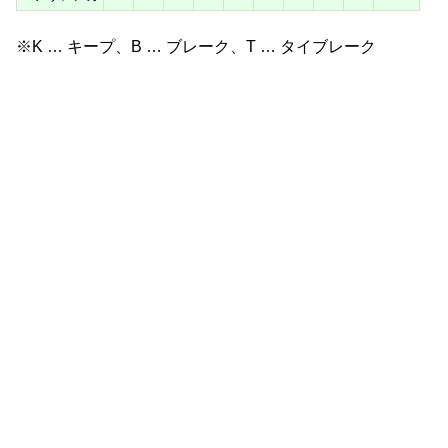
※K … キープ、B … ブレーク、T … タイブレーク