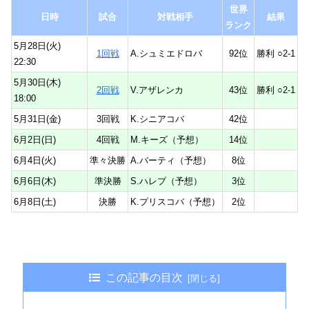
世界
日時
試合
対戦相手
結果
ランク
5月28日(火)
1回戦
A.シュミエドロバ
92位
勝利 ○2-1
22:30
5月30日(木)
2回戦
V.アザレンカ
43位
勝利 ○2-1
18:00
5月31日(金)
3回戦
K.シニアコバ
42位
6月2日(日)
4回戦
M.キーズ（予想）
14位
6月4日(火)
準々決勝
A.バーティ（予想）
8位
6月6日(木)
準決勝
S.ハレプ（予想）
3位
6月8日(土)
決勝
K.プリスコバ（予想）
2位
この記事の目次