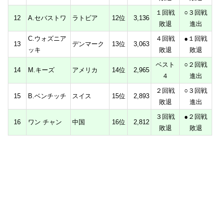
１回戦
○３回戦
12
A.セバストワ
ラトビア
12位
3,136
敗退
進出
C.ウォズニア
４回戦
●１回戦
13
デンマーク
13位
3,063
ッキ
敗退
敗退
ベスト
○２回戦
14
M.キーズ
アメリカ
14位
2,965
４
進出
２回戦
○３回戦
15
B.ベンチッチ
スイス
15位
2,893
敗退
進出
３回戦
●２回戦
16
ワン チャン
中国
16位
2,812
敗退
敗退