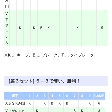
み
[1]
V.
ア
ザ
K
K
B
K
K
5
レ
ン
カ
※K … キープ、B … ブレーク、T … タイブレーク
[第３セット] ６－３で奪い、勝利！
選手
1
2
3
4
5
6
7
8
9
GAME
大坂なおみ[1]
K
K
B
K
B
K
6
V.アザレンカ
K
B
K
3